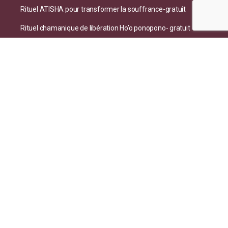
Rituel ATISHA pour transformer la souffrance-gratuit
Rituel chamanique de libération Ho’o ponopono- gratuit
Réparer le lien à la source de Vie et d’Abondance .
Renforcer votre vitalité
Renforcer le lien sain à la terre et à notre corps
Nourrir l’Amour de soi qui ouvre à la richesse de la Vie
Soin avancé : Réparer le lien à notre autorité et notre pouvoir
naturel
Nourrir la sécurité profonde et la confiance en soi
Fortifier nos repères et retrouver le goût de la Vie
Soin chamanique ACT® pour thérapeutes